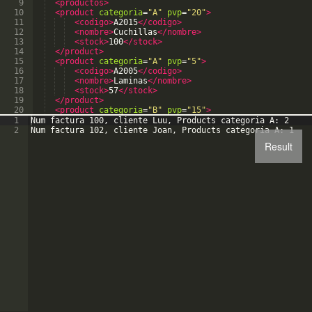
9
<productos
>
10
<product
categoria
=
"
A
"
pvp
=
"
20
"
>
11
<codigo
>
A2015
</codigo>
12
<nombre
>
Cuchillas
</nombre>
13
<stock
>
100
</stock>
14
</product>
15
<product
categoria
=
"
A
"
pvp
=
"
5
"
>
16
<codigo
>
A2005
</codigo>
17
<nombre
>
Laminas
</nombre>
18
<stock
>
57
</stock>
19
</product>
20
<product
categoria
=
"
B
"
pvp
=
"
15
"
>
21
<codigo
>
B1501
</codigo>
1
Num factura 100, cliente Luu, Products categoria A: 2
2
Num factura 102, cliente Joan, Products categoria A: 1
Result