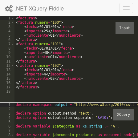
.NET XQuery Fiddle
Toggl
naviga
1
<
facturas
>
2
<
factura
numero
=
"100"
>
3
<
fecha
>
01/01/01
</
fecha
>
4
<
importe
>
25
</
importe
>
5
<
numcliente
>
01
</
numcliente
>
6
</
factura
>
7
<
factura
numero
=
"101"
>
8
<
fecha
>
01/01/01
</
fecha
>
9
<
importe
>
40
</
importe
>
10
<
numcliente
>
01
</
numcliente
>
11
</
factura
>
12
<
factura
numero
=
"102"
>
13
<
fecha
>
01/01/01
</
fecha
>
14
<
importe
>
4
</
importe
>
15
<
numcliente
>
02
</
numcliente
>
16
</
factura
>
17
</
facturas
>
18
1
declare
namespace
output
=
"
http://www.w3.org/2010/xslt-
2
3
declare option
output:method
'
text
'
;
4
declare option
output:item-separator
'
&#10;
'
;
5
6
declare
variable
$categoria
as
xs:string
:=
'
A
'
;
7
8
declare
variable
$documento-productos
as
document-node
(
e